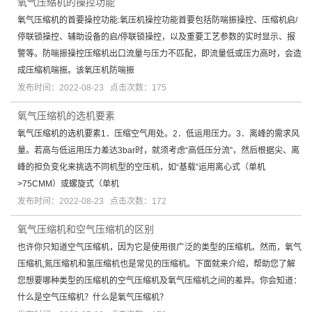
氧气压缩机的操控功能
氧气压缩机的首要操控功能:氧压机操控功能首要包括防喘振操控、压缩机启/
停联锁操控、辅助设备的启/停联锁操控，以及重要工艺参数的实时显示、报
警等。防喘振操控压缩机出口流量与压力不匹配，即流量低或压力高时，会造
成压缩机喘振。该氧压机防喘振
发布时间：2022-08-23 点击次数：175
氧气压缩机的选机要素
氧气压缩机的选机要素1．压缩空气用处。2．低运用压力。3．离峰的需求风
量。若高与低运用压力差达3bar时，就须考虑“高低压分流”，然后根据尖、离
峰的担负变化来挑选不同机型的空压机，如“基载”运用离心式（单机
>75CMM）或螺旋式（单机
发布时间：2022-08-23 点击次数：172
氧气压缩机和空气压缩机的区别
也许你只知道空气压缩机，因为它是使用很广泛的类型的压缩机。然而，氧气
压缩机,氮压缩机和氢压缩机也是常见的压缩机。下面就来介绍，帮助您了解
您想要哪种类型的压缩机的空气压缩机及氧气压缩机之间的差异。你会知道：
什么是空气压缩机？什么是氧气压缩机？