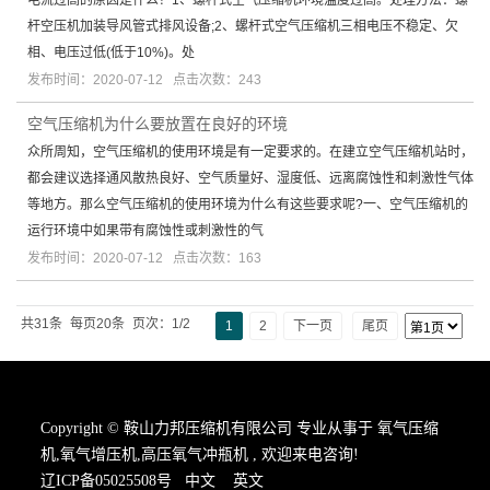
电流过高的原因是什么？1、螺杆式空气压缩机环境温度过高。处理方法：螺
杆空压机加装导风管式排风设备;2、螺杆式空气压缩机三相电压不稳定、欠
相、电压过低(低于10%)。处
发布时间：2020-07-12 点击次数：243
空气压缩机为什么要放置在良好的环境
众所周知，空气压缩机的使用环境是有一定要求的。在建立空气压缩机站时，
都会建议选择通风散热良好、空气质量好、湿度低、远离腐蚀性和刺激性气体
等地方。那么空气压缩机的使用环境为什么有这些要求呢?一、空气压缩机的
运行环境中如果带有腐蚀性或刺激性的气
发布时间：2020-07-12 点击次数：163
共31条
每页20条
页次：1/2
1
2
下一页
尾页
Copyright © 鞍山力邦压缩机有限公司 专业从事于
氧气压缩
机
,
氧气增压机
,
高压氧气冲瓶机
, 欢迎来电咨询!
辽ICP备05025508号
中文
英文