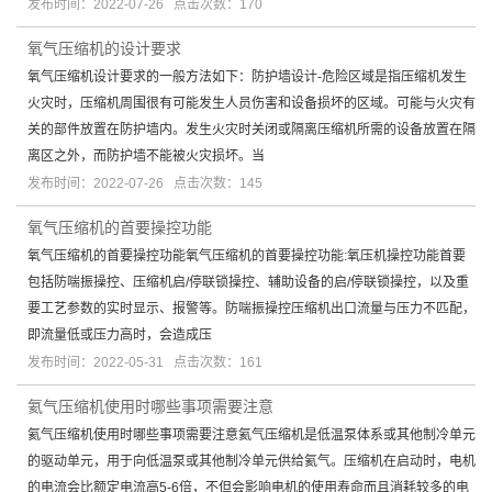
发布时间：2022-07-26 点击次数：170
氧气压缩机的设计要求
氧气压缩机设计要求的一般方法如下：防护墙设计-危险区域是指压缩机发生
火灾时，压缩机周围很有可能发生人员伤害和设备损坏的区域。可能与火灾有
关的部件放置在防护墙内。发生火灾时关闭或隔离压缩机所需的设备放置在隔
离区之外，而防护墙不能被火灾损坏。当
发布时间：2022-07-26 点击次数：145
氧气压缩机的首要操控功能
氧气压缩机的首要操控功能氧气压缩机的首要操控功能:氧压机操控功能首要
包括防喘振操控、压缩机启/停联锁操控、辅助设备的启/停联锁操控，以及重
要工艺参数的实时显示、报警等。防喘振操控压缩机出口流量与压力不匹配，
即流量低或压力高时，会造成压
发布时间：2022-05-31 点击次数：161
氦气压缩机使用时哪些事项需要注意
氦气压缩机使用时哪些事项需要注意氦气压缩机是低温泵体系或其他制冷单元
的驱动单元，用于向低温泵或其他制冷单元供给氦气。压缩机在启动时，电机
的电流会比额定电流高5-6倍，不但会影响电机的使用寿命而且消耗较多的电