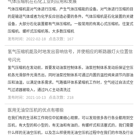
气体压缩机在石化工业的应用和发展
气体压缩机是对气体进行压缩，产生气体压缩能的设备。对气体进行压缩的目
的是输送气体或者为化学反应创造必要的条件。气体压缩机是石化装置的关键
设备，大部分石化装置都有气体压缩机。一般常用的有离心式压缩机、往复式
压缩机、螺杆式压缩机等。大多数压缩机
发布时间：2022-02-18 点击次数：167
氢气压缩机能及时地发出音响信号，并使相应的断路器灯火位置信
号闪光
氢气压缩机在发动前，首要发动油泵控制体系，油泵控制体系发动后保证空压
机各光滑部件光滑杰出，同时油泵控制体系可通过内置的温控阀来调节内部油
压和油温，以满足体系需求。气路循环体系紧缩机工作时，空气经过自洁式空
气过滤器被吸入，通过PLC主动清洗过
发布时间：2021-10-13 点击次数：218
医用无油空压机的优点有哪些
在我们有的生活和工作岗位中如果细心观察，可以发现很多各行各业都用到空
压机，有大型的和小型的，有无油和有油的，有螺杆式和活塞式的，我们需要
什么样的无油空压机，以及怎么样使用无油空压机过程中在我们的市场及行业