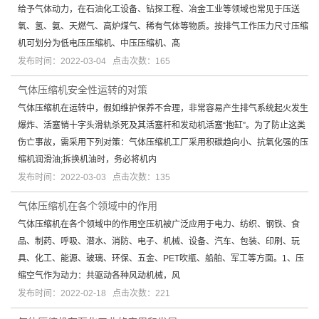
给予气体动力，在石油化工设备、钻探工程、冶金工业等领域也常见于压送
氧、氢、氨、天燃气、高炉煤气、稀有气体等物质。按排气工作压力尺寸压缩
机可划分为低电压压缩机、中压压缩机、髙
发布时间：2022-03-04 点击次数：165
气体压缩机安全性运转的对策
气体压缩机在运转中，假如维护保养不合理，非常容易产生排气系统起火发生
爆炸、活塞销十字头滑轨杀死及其活塞杆和发动机活塞“抱缸”。为了防止这类
伤亡事故，需采用下列对策：气体压缩机工厂采用积碳趋向小、抗氧化强的压
缩机润滑油;拆换机油时，务必将机内
发布时间：2022-03-03 点击次数：135
气体压缩机在各个领域中的作用
气体压缩机在各个领域中的作用空压机被广泛应用于电力、纺织、钢铁、食
品、制药、呼吸、潜水、消防、电子、机械、设备、汽车、包装、印刷、玩
具、化工、能源、玻璃、环保、五金、PET吹瓶、船舶、军工等方面。1、压
缩空气作为动力：共驱动各种风动机械，风
发布时间：2022-02-18 点击次数：221