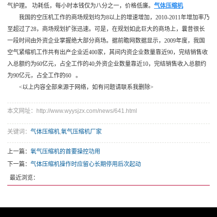
气护理。 功耗低，每小时本钱仅为八分之一，价格低廉。
气体压缩机
我国的空压机工作的商场规划均为8以上的增速增加，2010-2011年增加率乃
至超过了28，商场规划扩张迅速。可是，在规划如此巨大的商场上，曩昔很长
一段时间由外资企业掌握绝大部分商场。据前瞻网数据显示，2009年度，我国
空气紧缩机工作共有出产企业近400家，其间内资企业数量靠近90，完结销售收
入总额约为60亿元，占全工作的40;外资企业数量靠近10，完结销售收入总额约
为90亿元，占全工作的60 。
<以上内容全部来源于网络，如有问题请联系我删除>
本文网址：http://www.wyysjzx.com/news/641.html
关键词：
气体压缩机
,
氧气压缩机厂家
上一篇：
氧气压缩机的首要操控功用
下一篇：
气体压缩机操作时应留心长期停用后次起动
最近浏览：